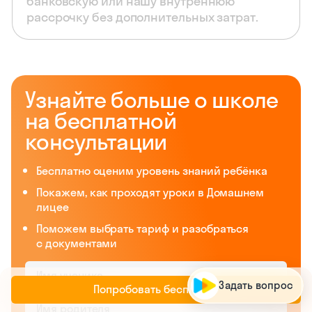
банковскую или нашу внутреннюю
рассрочку без дополнительных затрат.
Узнайте больше о школе
на бесплатной
консультации
Бесплатно оценим уровень знаний ребёнка
Покажем, как проходят уроки в Домашнем
лицее
Поможем выбрать тариф и разобраться
У
з
н
а
й
т
е
с
в
о
й
у
р
о
в
е
н
ь
з
н
а
н
и
й
|
с документами
Задать вопрос
Попробовать бесплатно