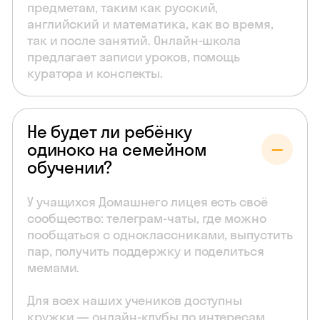
предметам, таким как русский,
английский и математика, как во время,
так и после занятий. Онлайн-школа
предлагает записи уроков, помощь
куратора и конспекты.
Не будет ли ребёнку
одиноко на семейном
обучении?
У учащихся Домашнего лицея есть своё
сообщество: телеграм-чаты, где можно
пообщаться с одноклассниками, выпустить
пар, получить поддержку и поделиться
мемами.
Для всех наших учеников доступны
кружки — онлайн-клубы по интересам,