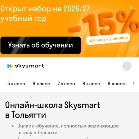
×
Skysmart Chat
5 класс
6 класс
7 класс
8 класс
9 класс
10
online
Онлайн-школа Skysmart
в Тольятти
Онлайн-обучение, полностью заменяющее
школу в Тольятти