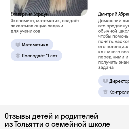
Екатерина Бордун
Дмитрий Абра
Экономист, математик, создаёт
Домашний ли
захватывающие задачи
это продвину
для учеников
обычной школ
чтобы помочь
понять, наско
Математика
его потенциал
как много во
Преподаёт 11 лет
перед ними и
получать зна
задача.
Директо
Контроли
Отзывы детей и родителей
из Тольятти о семейной школе