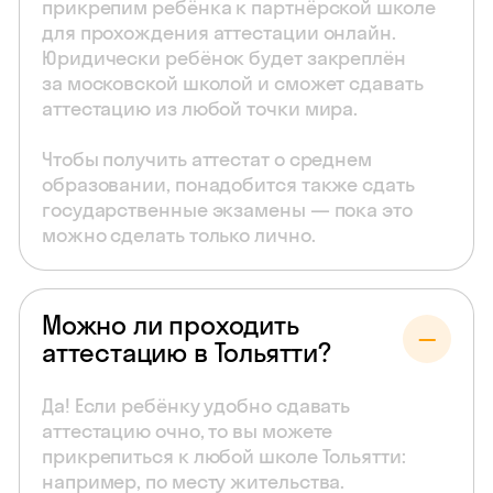
прикрепим ребёнка к партнёрской школе
для прохождения аттестации онлайн.
Юридически ребёнок будет закреплён
за московской школой и сможет сдавать
аттестацию из любой точки мира.
Чтобы получить аттестат о среднем
образовании, понадобится также сдать
государственные экзамены — пока это
можно сделать только лично.
Можно ли проходить
аттестацию в Тольятти?
Да! Если ребёнку удобно сдавать
аттестацию очно, то вы можете
прикрепиться к любой школе Тольятти:
например, по месту жительства.