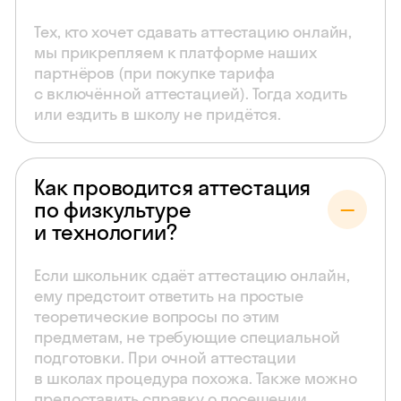
Тех, кто хочет сдавать аттестацию онлайн,
мы прикрепляем к платформе наших
партнёров (при покупке тарифа
с включённой аттестацией). Тогда ходить
или ездить в школу не придётся.
Как проводится аттестация
по физкультуре
и технологии?
Если школьник сдаёт аттестацию онлайн,
ему предстоит ответить на простые
теоретические вопросы по этим
предметам, не требующие специальной
подготовки. При очной аттестации
в школах процедура похожа. Также можно
предоставить справку о посещении