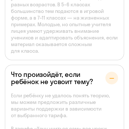
разных возрастов. В 5–6 классах
большинство тем подаются в игровой
форме, а в 7–11 классах — на жизненных
примерах. Молодые, но опытные учителя
лицея умеют удерживать внимание
учеников и адаптировать объяснения, если
материал оказывается сложным
для класса.
Что произойдёт, если
ребёнок не усвоит тему?
Если ребёнку не удалось понять теорию,
мы можем предложить различные
варианты поддержки в зависимости
от выбранного тарифа.
В тарифе «Хочу учиться сам» все уроки