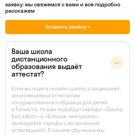
заявку: мы свяжемся с вами и всё подробно
расскажем
Оставить заявку →
Ваша школа
дистанционного
образования выдаёт
аттестат?
Если вы ищете онлайн-школу с лицензией,
зачислением и аттестатом
государственного образца для детей
в Тольятти, то вам подойдут тарифы «Школа
без забот» и «Больше чем школа»
(выбирайте тарифы с включённой
аттестацией). В начале обучения мы