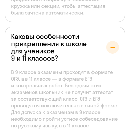
кружка или секции, чтобы аттестация
была зачтена автоматически.
Каковы особенности
прикрепления к школе
для учеников
9 и 11 классов?
В 9 классе экзамены проходят в формате
ОГЭ, а в 11 классе — в формате ЕГЭ
и контрольных работ. Без сдачи этих
экзаменов школьник не получит аттестат
за соответствующий класс. ОГЭ и ЕГЭ
проводятся исключительно в очной форме.
Для допуска к экзаменам в 9 классе
необходимо пройти устное собеседование
по русскому языку, а в 11 классе —